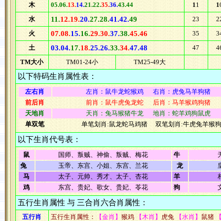
木
05.06.
13.
14.
21.22.
35.
36.
43.44
1
1
1
水
11.
12.19.
20.
27.28.
41.42.
49
23
2
火
07.08.
15.
16.
29.30.
37.
38.
45.46
35
3
土
03.04.
17.
18.
25.26.
33.
34.
47.48
47
4
TM大小
TM01-24小
TM25-49大
以下特码生肖属性表：
左右肖
左肖：鼠牛龙蛇猴鸡 右肖：虎兔马羊狗猪
前后肖
前肖：鼠牛虎兔龙蛇 后肖：马羊猴鸡狗猪
天地肖
天肖：兔马猴猪牛龙 地肖：蛇羊鸡狗鼠虎
单双笔
单笔划肖:鼠龙蛇马鸡猪 双笔划肖:牛虎兔羊猴
以下生肖代号表：
鼠
国师、叛贼、神偷、叛贼、梅花
牛
兔
玉帝、东宫、小姐、东宫、兰花
龙
马
太子、元帅、秀才、太子、杏花
羊
鸡
东宫、贵妃、歌女、贵妃、苓花
狗
五行生肖属性 与 三合肖六合肖属性：
五行肖
五行生肖属性：
【金肖】
猴鸡
【木肖】
虎兔
【水肖】
鼠猪