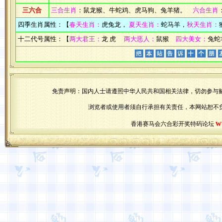
三六合
三合生肖
：鼠龙猴、牛蛇鸡、虎马狗、兔羊猪。
六合生肖
四季生肖属性：【
春天生肖：
虎兔龙，
夏天生肖：
蛇马羊，
秋天生肖：
十二代号属性：【
两大君王：
龙 虎
两大恶人：
鼠猴
四大美女：
兔蛇
免责声明：国内人士请遵照中华人民共和国相关法律，切勿参与
浏览者或使用者须自行承担有关责任，本网站恕不
w
香港赛马会六合彩开奖特码论坛