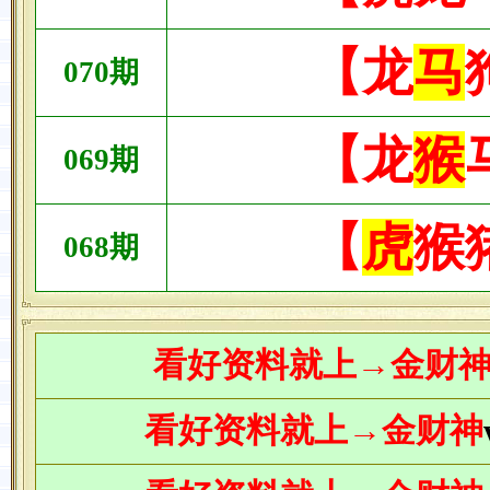
【龙
马
070
期
【龙
猴
069
期
【
虎
猴
068
期
看
好资料
就上→金财
看好资料
就上→金财神