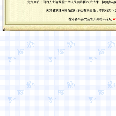
免责声明：国内人士请遵照中华人民共和国相关法律，切勿参与
浏览者或使用者须自行承担有关责任，本网站恕不
w
香港赛马会六合彩开奖特码论坛