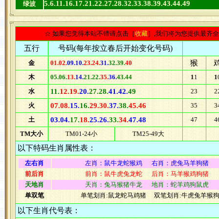
5.6.11.16.17.21.22.27.28.32.33.38.39.43.44.49
绿波
☆ 如果您觉得本站不错请点击［
收藏
］,我们将为您提供最齐
五行
号码(每年按立春后开始变化号码)
猴
金
01.02.
09.10.
23.24.
31.
32.39.
40
木
05.06.
13.
14.
21.22.
35.
36.
43.44
1
1
1
水
11.
12.19.
20.
27.28.
41.42.
49
23
2
火
07.08.
15.
16.
29.30.
37.
38.
45.46
35
3
土
03.04.
17.
18.
25.26.
33.
34.
47.48
47
4
TM大小
TM01-24小
TM25-49大
以下特码生肖属性表：
左右肖
左肖：鼠牛龙蛇猴鸡 右肖：虎兔马羊狗猪
前后肖
前肖：鼠牛虎兔龙蛇 后肖：马羊猴鸡狗猪
天地肖
天肖：兔马猴猪牛龙 地肖：蛇羊鸡狗鼠虎
单双笔
单笔划肖:鼠龙蛇马鸡猪 双笔划肖:牛虎兔羊猴
以下生肖代号表：