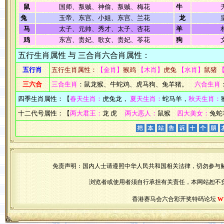
鼠
国师、叛贼、神偷、叛贼、梅花
牛
兔
玉帝、东宫、小姐、东宫、兰花
龙
马
太子、元帅、秀才、太子、杏花
羊
鸡
东宫、贵妃、歌女、贵妃、苓花
狗
五行生肖属性 与 三合肖六合肖属性：
五行肖
五行生肖属性：
【金肖】
猴鸡
【木肖】
虎兔
【水肖】
鼠猪
三六合
三合生肖
：鼠龙猴、牛蛇鸡、虎马狗、兔羊猪。
六合生肖
四季生肖属性：【
春天生肖：
虎兔龙，
夏天生肖：
蛇马羊，
秋天生肖：
十二代号属性：【
两大君王：
龙 虎
两大恶人：
鼠猴
四大美女：
兔蛇
免责声明：国内人士请遵照中华人民共和国相关法律，切勿参与
浏览者或使用者须自行承担有关责任，本网站恕不
w
香港赛马会六合彩开奖特码论坛