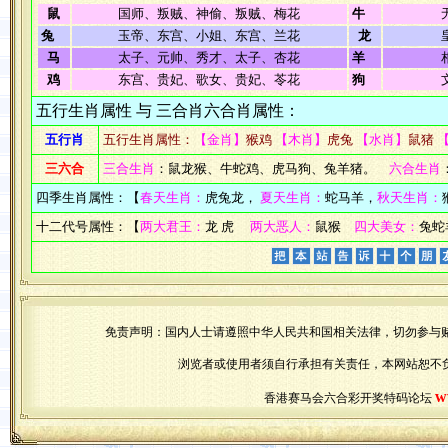
鼠
国师、叛贼、神偷、叛贼、梅花
牛
兔
玉帝、东宫、小姐、东宫、兰花
龙
马
太子、元帅、秀才、太子、杏花
羊
鸡
东宫、贵妃、歌女、贵妃、苓花
狗
五行生肖属性 与 三合肖六合肖属性：
五行肖
五行生肖属性：
【金肖】
猴鸡
【木肖】
虎兔
【水肖】
鼠猪
三六合
三合生肖
：鼠龙猴、牛蛇鸡、虎马狗、兔羊猪。
六合生肖
四季生肖属性：【
春天生肖：
虎兔龙，
夏天生肖：
蛇马羊，
秋天生肖：
十二代号属性：【
两大君王：
龙 虎
两大恶人：
鼠猴
四大美女：
兔蛇
免责声明：国内人士请遵照中华人民共和国相关法律，切勿参与
浏览者或使用者须自行承担有关责任，本网站恕不
w
香港赛马会六合彩开奖特码论坛