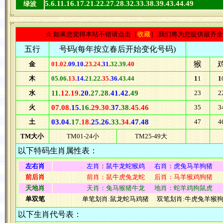
5.6.11.16.17.21.22.27.28.32.33.38.39.43.44.49
绿波
☆ 如果您觉得本站不错请点击［
收藏
］,我们将为您提供最齐
五行
号码(每年按立春后开始变化号码)
猴
金
01.02.
09.10.
23.24.
31.
32.39.
40
木
05.06.
13.
14.
21.22.
35.
36.
43.44
1
1
1
水
11.
12.19.
20.
27.28.
41.42.
49
23
2
火
07.08.
15.
16.
29.30.
37.
38.
45.46
35
3
土
03.04.
17.
18.
25.26.
33.
34.
47.48
47
4
TM大小
TM01-24小
TM25-49大
以下特码生肖属性表：
左右肖
左肖：鼠牛龙蛇猴鸡 右肖：虎兔马羊狗猪
前后肖
前肖：鼠牛虎兔龙蛇 后肖：马羊猴鸡狗猪
天地肖
天肖：兔马猴猪牛龙 地肖：蛇羊鸡狗鼠虎
单双笔
单笔划肖:鼠龙蛇马鸡猪 双笔划肖:牛虎兔羊猴
以下生肖代号表：